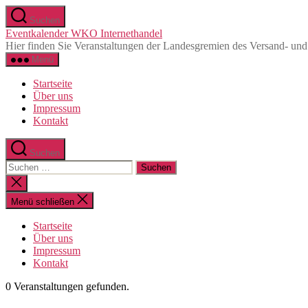
Zum
Suchen
Inhalt
Eventkalender WKO Internethandel
springen
Hier finden Sie Veranstaltungen der Landesgremien des Versand- un
Menü
Startseite
Über uns
Impressum
Kontakt
Suchen
Suchen
nach:
Suche
schließen
Menü schließen
Startseite
Über uns
Impressum
Kontakt
0 Veranstaltungen gefunden.